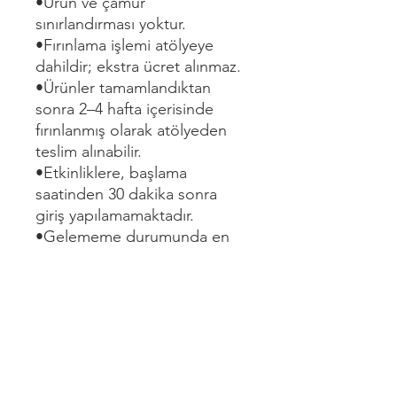
•Ürün ve çamur
sınırlandırması yoktur.
•Fırınlama işlemi atölyeye
dahildir; ekstra ücret alınmaz.
•Ürünler tamamlandıktan
sonra 2–4 hafta içerisinde
fırınlanmış olarak atölyeden
teslim alınabilir.
•Etkinliklere, başlama
saatinden 30 dakika sonra
giriş yapılamamaktadır.
•Gelememe durumunda en
az 2 gün önceden haber
verilmesi halinde, katılım hakkı
bir ay içinde kullanılabilir.